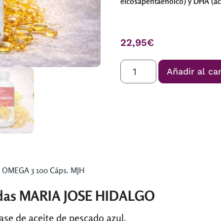
eicosapentaenoico) y DHA (á
22,95
€
Añadir al car
 OMEGA 3 100 Cáps. MJH
ndas MARIA JOSE HIDALGO
se de aceite de pescado azul.