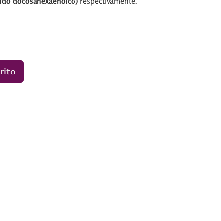
cido docosahexaenoico)
respectivamente.
rito