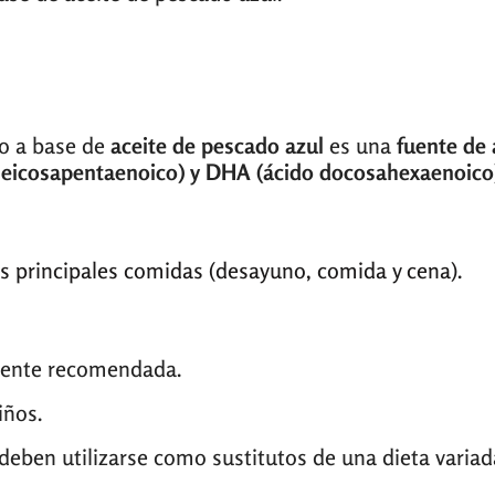
o a base de
aceite de pescado azul
es una
fuente de
 eicosapentaenoico) y DHA (ácido docosahexaenoic
las principales comidas (desayuno, comida y cena).
amente recomendada.
iños.
ben utilizarse como sustitutos de una dieta variada 