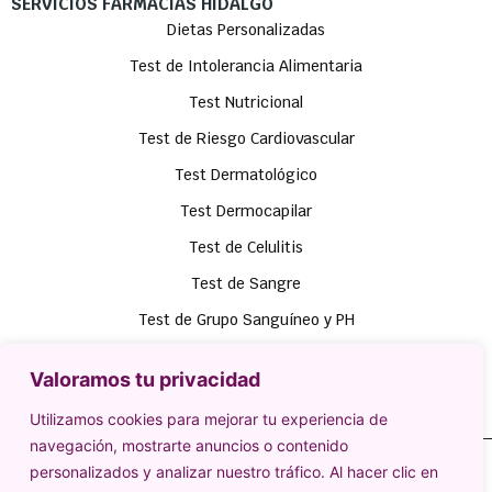
SERVICIOS FARMACIAS HIDALGO
Dietas Personalizadas
Test de Intolerancia Alimentaria
Test Nutricional
Test de Riesgo Cardiovascular
Test Dermatológico
Test Dermocapilar
Test de Celulitis
Test de Sangre
Test de Grupo Sanguíneo y PH
Test Stop Tabaco
Valoramos tu privacidad
Método 12
Utilizamos cookies para mejorar tu experiencia de
navegación, mostrarte anuncios o contenido
© 2025 Farmacias Hidalgo S.L. Diseñado por
Lead-In
personalizados y analizar nuestro tráfico. Al hacer clic en