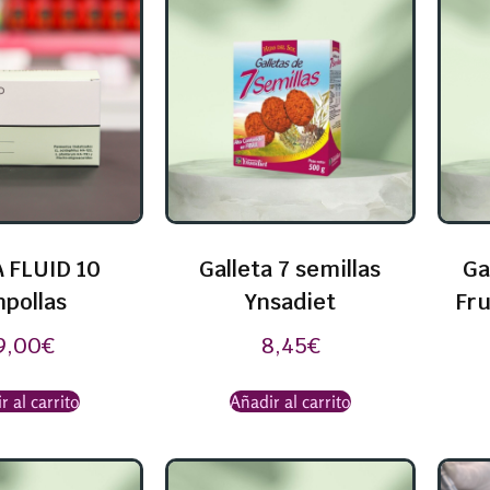
 FLUID 10
Galleta 7 semillas
Ga
pollas
Ynsadiet
Fru
9,00
€
8,45
€
r al carrito
Añadir al carrito