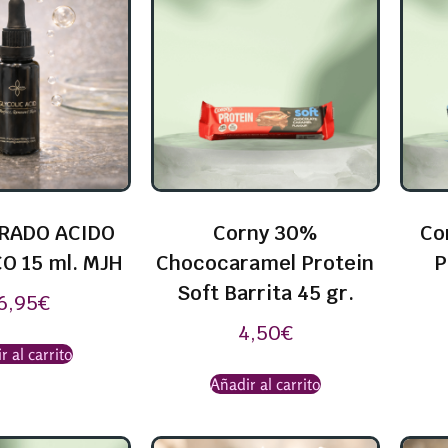
RADO ACIDO
Corny 30%
Co
O 15 ml. MJH
Chococaramel Protein
P
Soft Barrita 45 gr.
6,95
€
4,50
€
r al carrito
Añadir al carrito