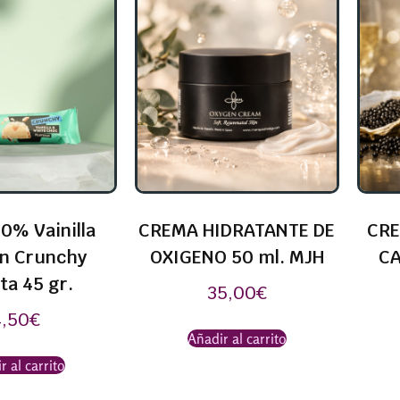
0% Vainilla
CREMA HIDRATANTE DE
CRE
in Crunchy
OXIGENO 50 ml. MJH
CA
ta 45 gr.
35,00
€
4,50
€
Añadir al carrito
r al carrito