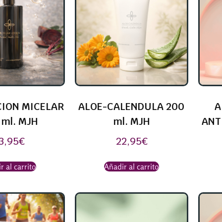
ION MICELAR
ALOE-CALENDULA 200
A
 ml. MJH
ml. MJH
ANT
3,95
€
22,95
€
r al carrito
Añadir al carrito