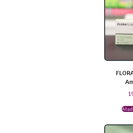
FLORA
Am
1
Añadi