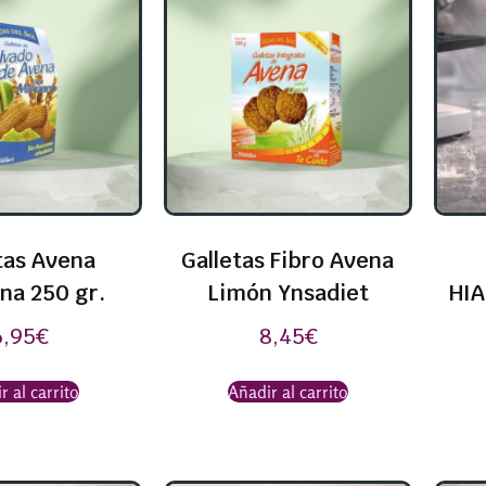
tas Avena
Galletas Fibro Avena
na 250 gr.
Limón Ynsadiet
HIA
6,95
€
8,45
€
r al carrito
Añadir al carrito