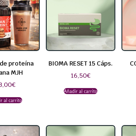
de proteína
BIOMA RESET 15 Cáps.
C
ana MJH
16,50
€
3,00
€
Añadir al carrito
r al carrito