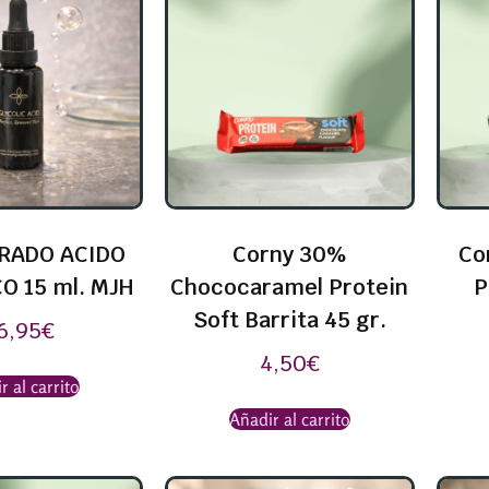
RADO ACIDO
Corny 30%
Co
O 15 ml. MJH
Chococaramel Protein
P
Soft Barrita 45 gr.
6,95
€
4,50
€
r al carrito
Añadir al carrito