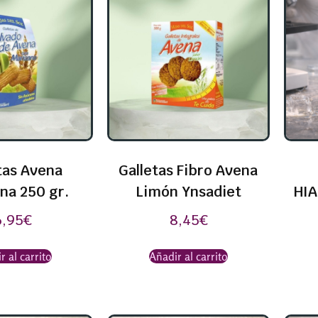
tas Avena
Galletas Fibro Avena
na 250 gr.
Limón Ynsadiet
HIA
6,95
€
8,45
€
r al carrito
Añadir al carrito