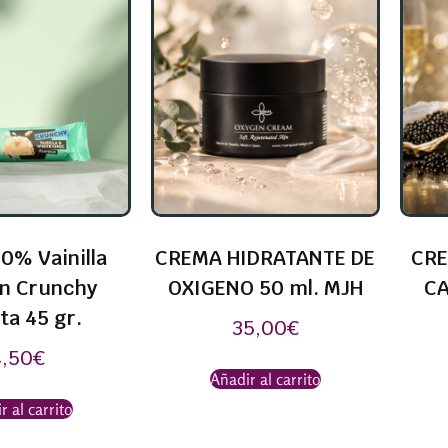
0% Vainilla
CREMA HIDRATANTE DE
CRE
in Crunchy
OXIGENO 50 ml. MJH
CA
ta 45 gr.
35,00
€
4,50
€
Añadir al carrito
r al carrito