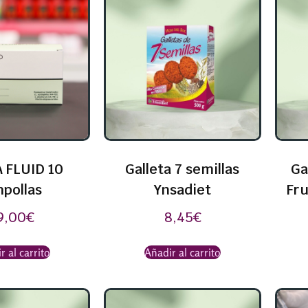
 FLUID 10
Galleta 7 semillas
Ga
pollas
Ynsadiet
Fru
9,00
€
8,45
€
r al carrito
Añadir al carrito