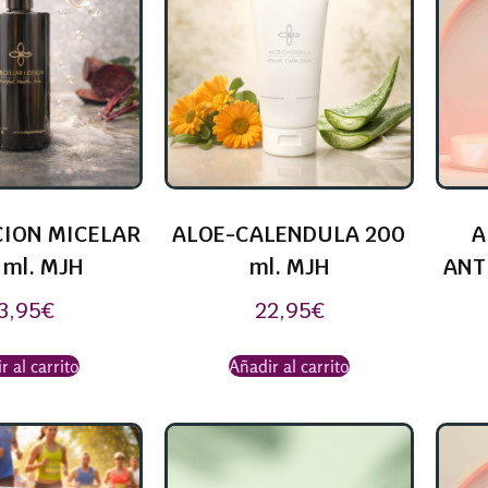
ION MICELAR
ALOE-CALENDULA 200
A
 ml. MJH
ml. MJH
ANT
3,95
€
22,95
€
r al carrito
Añadir al carrito