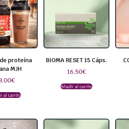
de proteína
BIOMA RESET 15 Cáps.
C
ana MJH
16,50
€
3,00
€
Añadir al carrito
r al carrito