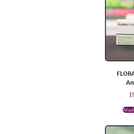
FLORA
Am
1
Añadi