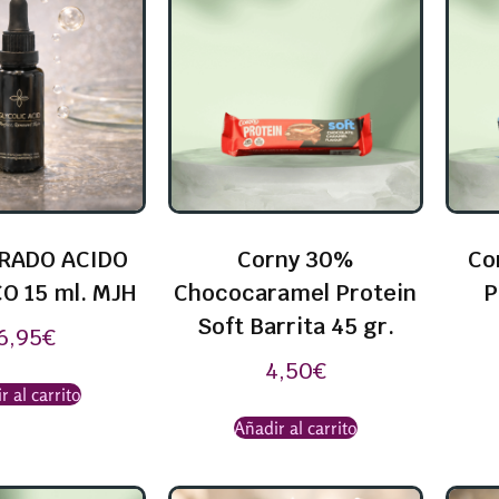
RADO ACIDO
Corny 30%
Co
O 15 ml. MJH
Chococaramel Protein
P
Soft Barrita 45 gr.
6,95
€
4,50
€
r al carrito
Añadir al carrito