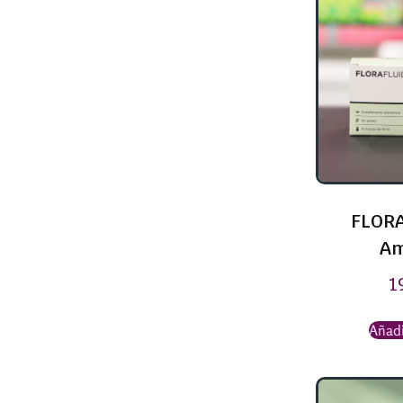
FLORA
Am
1
Añadi