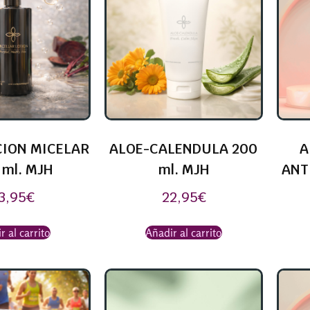
ION MICELAR
ALOE-CALENDULA 200
A
 ml. MJH
ml. MJH
ANT
3,95
€
22,95
€
r al carrito
Añadir al carrito