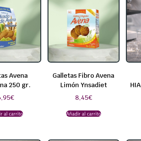
tas Avena
Galletas Fibro Avena
na 250 gr.
Limón Ynsadiet
HIA
6,95
€
8,45
€
r al carrito
Añadir al carrito