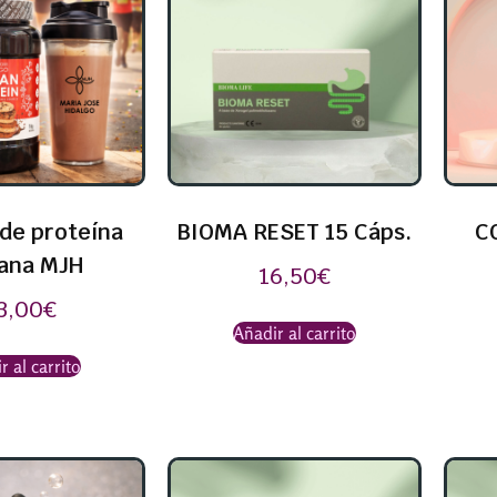
de proteína
BIOMA RESET 15 Cáps.
C
ana MJH
16,50
€
3,00
€
Añadir al carrito
r al carrito