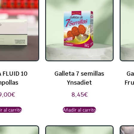
 FLUID 10
Galleta 7 semillas
Ga
pollas
Ynsadiet
Fru
9,00
€
8,45
€
r al carrito
Añadir al carrito