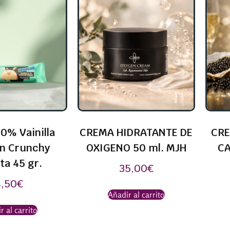
0% Vainilla
CREMA HIDRATANTE DE
CRE
in Crunchy
OXIGENO 50 ml. MJH
CA
ta 45 gr.
35,00
€
4,50
€
Añadir al carrito
r al carrito