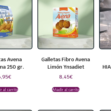
tas Avena
Galletas Fibro Avena
na 250 gr.
Limón Ynsadiet
HIA
6,95
€
8,45
€
r al carrito
Añadir al carrito