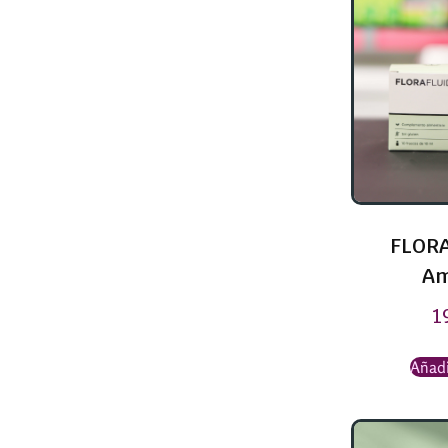
FLORA
Am
1
Añadi