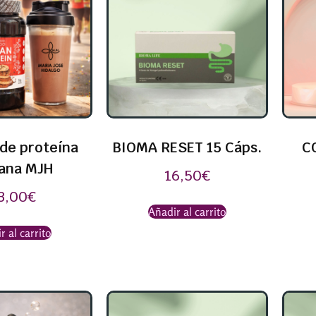
de proteína
BIOMA RESET 15 Cáps.
C
ana MJH
16,50
€
3,00
€
Añadir al carrito
r al carrito