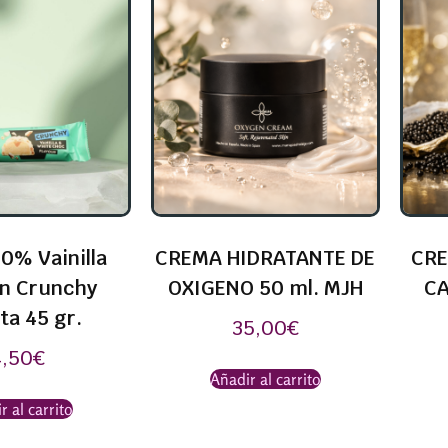
0% Vainilla
CREMA HIDRATANTE DE
CRE
in Crunchy
OXIGENO 50 ml. MJH
CA
ta 45 gr.
35,00
€
4,50
€
Añadir al carrito
r al carrito