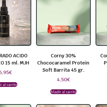
RADO ACIDO
Corny 30%
Co
O 15 ml. MJH
Chococaramel Protein
P
Soft Barrita 45 gr.
6,95
€
4,50
€
r al carrito
Añadir al carrito