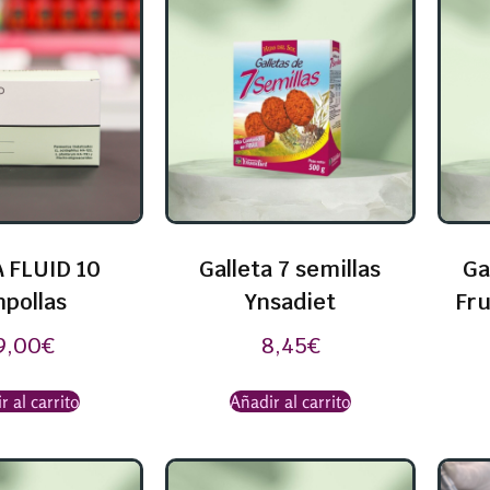
 FLUID 10
Galleta 7 semillas
Ga
pollas
Ynsadiet
Fru
9,00
€
8,45
€
r al carrito
Añadir al carrito