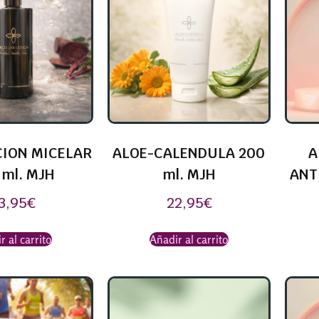
ION MICELAR
ALOE-CALENDULA 200
A
 ml. MJH
ml. MJH
ANT
3,95
€
22,95
€
r al carrito
Añadir al carrito