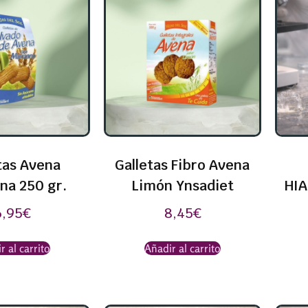
tas Avena
Galletas Fibro Avena
na 250 gr.
Limón Ynsadiet
HIA
6,95
€
8,45
€
r al carrito
Añadir al carrito