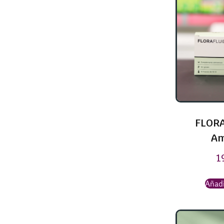
FLORA
Am
1
Añadi