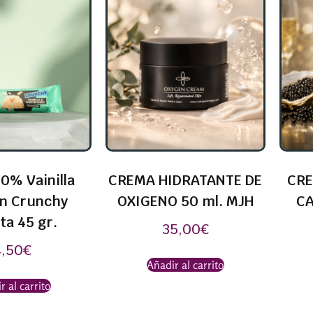
0% Vainilla
CREMA HIDRATANTE DE
CRE
in Crunchy
OXIGENO 50 ml. MJH
CA
ta 45 gr.
35,00
€
4,50
€
Añadir al carrito
r al carrito