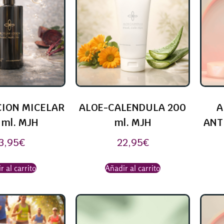
ION MICELAR
ALOE-CALENDULA 200
A
 ml. MJH
ml. MJH
ANT
3,95
€
22,95
€
r al carrito
Añadir al carrito