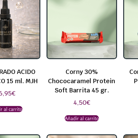
RADO ACIDO
Corny 30%
Co
O 15 ml. MJH
Chococaramel Protein
P
Soft Barrita 45 gr.
6,95
€
4,50
€
r al carrito
Añadir al carrito