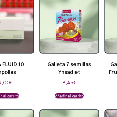
 FLUID 10
Galleta 7 semillas
Ga
pollas
Ynsadiet
Fru
9,00
€
8,45
€
r al carrito
Añadir al carrito