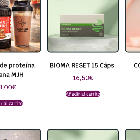
de proteína
BIOMA RESET 15 Cáps.
C
ana MJH
16,50
€
3,00
€
Añadir al carrito
r al carrito