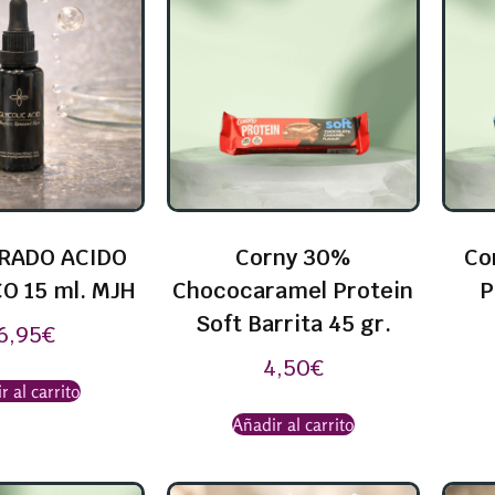
RADO ACIDO
Corny 30%
Co
O 15 ml. MJH
Chococaramel Protein
P
Soft Barrita 45 gr.
6,95
€
4,50
€
r al carrito
Añadir al carrito