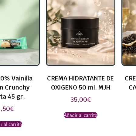
0% Vainilla
CREMA HIDRATANTE DE
CRE
in Crunchy
OXIGENO 50 ml. MJH
CA
ta 45 gr.
35,00
€
4,50
€
Añadir al carrito
r al carrito