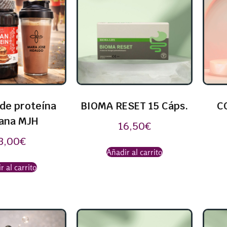
de proteína
BIOMA RESET 15 Cáps.
C
ana MJH
16,50
€
3,00
€
Añadir al carrito
r al carrito