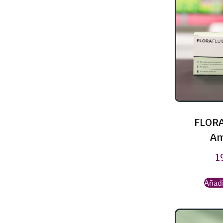
FLORA
Am
1
Añadi