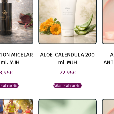
ION MICELAR
ALOE-CALENDULA 200
A
 ml. MJH
ml. MJH
ANT
3,95
€
22,95
€
r al carrito
Añadir al carrito