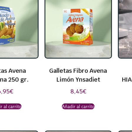
tas Avena
Galletas Fibro Avena
na 250 gr.
Limón Ynsadiet
HIA
6,95
€
8,45
€
r al carrito
Añadir al carrito