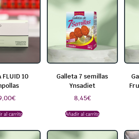
 FLUID 10
Galleta 7 semillas
Ga
pollas
Ynsadiet
Fru
9,00
€
8,45
€
r al carrito
Añadir al carrito