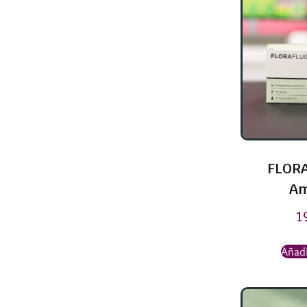
FLORA
Am
1
Añadi