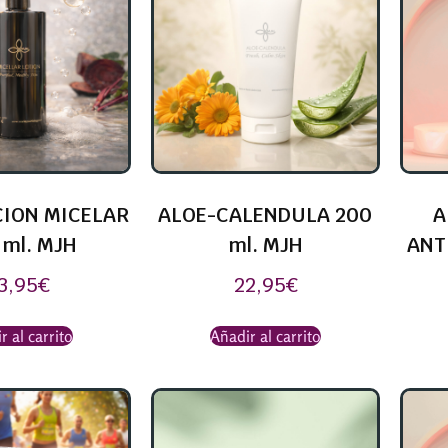
ION MICELAR
ALOE-CALENDULA 200
A
 ml. MJH
ml. MJH
ANT
3,95
€
22,95
€
r al carrito
Añadir al carrito