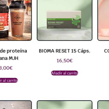
de proteína
BIOMA RESET 15 Cáps.
C
ana MJH
16,50
€
3,00
€
Añadir al carrito
r al carrito