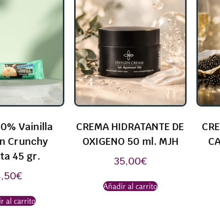
0% Vainilla
CREMA HIDRATANTE DE
CRE
in Crunchy
OXIGENO 50 ml. MJH
CA
ta 45 gr.
35,00
€
4,50
€
Añadir al carrito
r al carrito