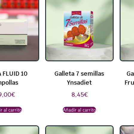
 FLUID 10
Galleta 7 semillas
Ga
pollas
Ynsadiet
Fru
9,00
€
8,45
€
r al carrito
Añadir al carrito