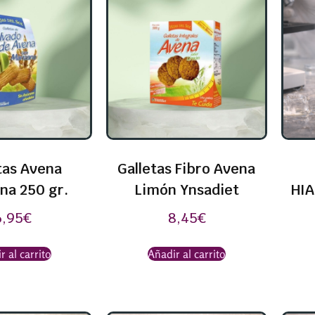
tas Avena
Galletas Fibro Avena
na 250 gr.
Limón Ynsadiet
HIA
6,95
€
8,45
€
r al carrito
Añadir al carrito