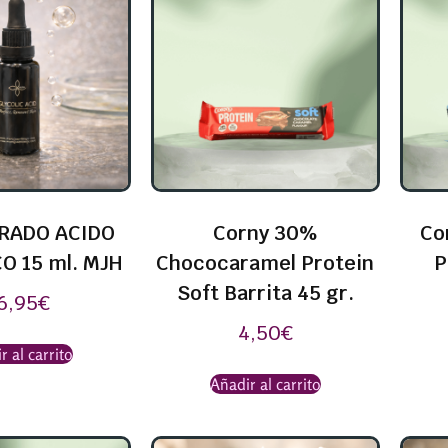
RADO ACIDO
Corny 30%
Co
O 15 ml. MJH
Chococaramel Protein
P
Soft Barrita 45 gr.
6,95
€
4,50
€
r al carrito
Añadir al carrito