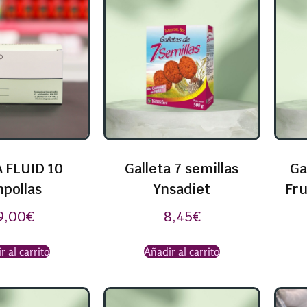
 FLUID 10
Galleta 7 semillas
Ga
pollas
Ynsadiet
Fru
9,00
€
8,45
€
r al carrito
Añadir al carrito