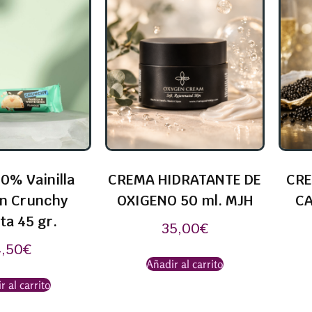
0% Vainilla
CREMA HIDRATANTE DE
CRE
in Crunchy
OXIGENO 50 ml. MJH
CA
ta 45 gr.
35,00
€
4,50
€
Añadir al carrito
r al carrito