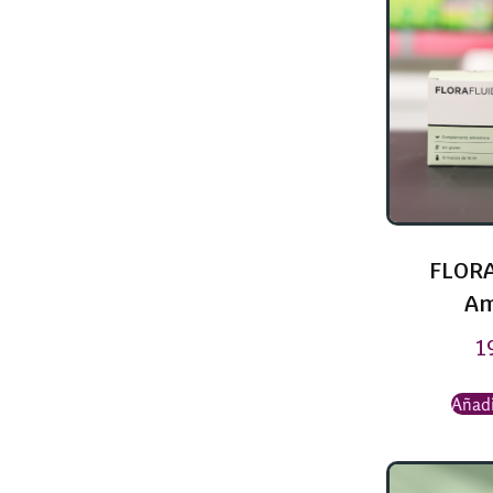
FLORA
Am
1
Añadi