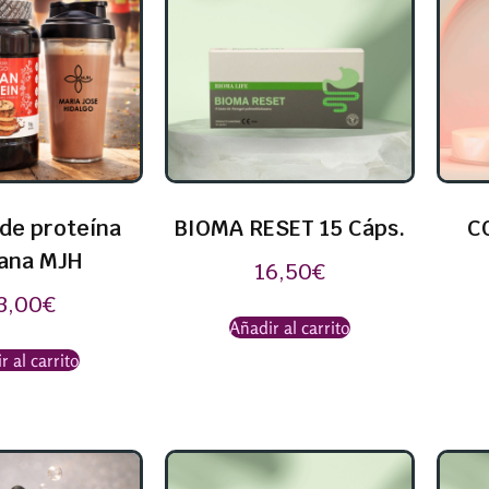
de proteína
BIOMA RESET 15 Cáps.
C
ana MJH
16,50
€
3,00
€
Añadir al carrito
r al carrito