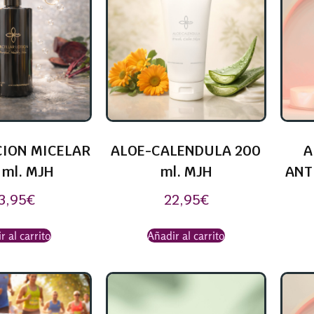
ION MICELAR
ALOE-CALENDULA 200
A
 ml. MJH
ml. MJH
ANT
3,95
€
22,95
€
r al carrito
Añadir al carrito