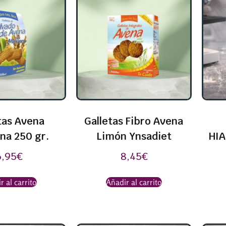
tas Avena
Galletas Fibro Avena
na 250 gr.
Limón Ynsadiet
HIA
6,95
€
8,45
€
r al carrito
Añadir al carrito