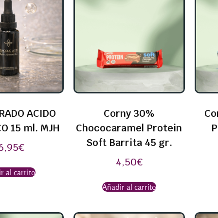
RADO ACIDO
Corny 30%
Co
O 15 ml. MJH
Chococaramel Protein
P
Soft Barrita 45 gr.
6,95
€
4,50
€
r al carrito
Añadir al carrito