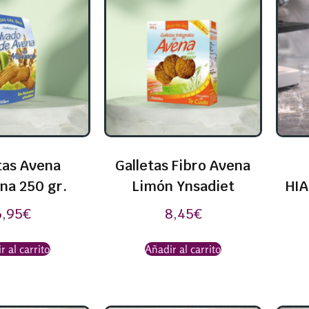
tas Avena
Galletas Fibro Avena
na 250 gr.
Limón Ynsadiet
HIA
6,95
€
8,45
€
r al carrito
Añadir al carrito