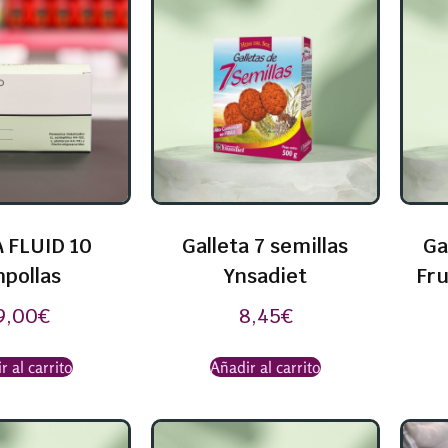
 FLUID 10
Galleta 7 semillas
Ga
pollas
Ynsadiet
Fru
9,00
€
8,45
€
r al carrito
Añadir al carrito