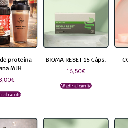
de proteína
BIOMA RESET 15 Cáps.
C
ana MJH
16,50
€
3,00
€
Añadir al carrito
r al carrito