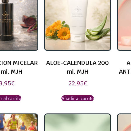
ION MICELAR
ALOE-CALENDULA 200
A
 ml. MJH
ml. MJH
ANT
3,95
€
22,95
€
r al carrito
Añadir al carrito