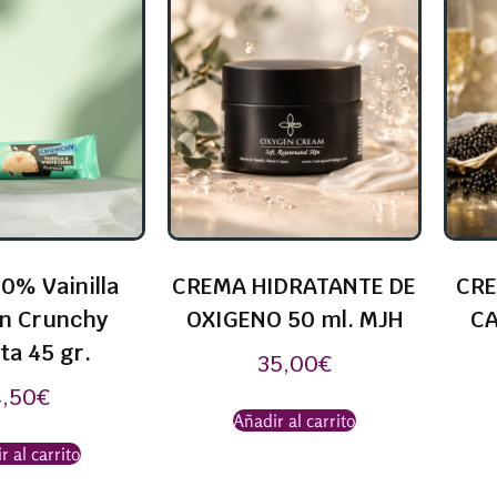
0% Vainilla
CREMA HIDRATANTE DE
CRE
in Crunchy
OXIGENO 50 ml. MJH
CA
ta 45 gr.
35,00
€
4,50
€
Añadir al carrito
r al carrito