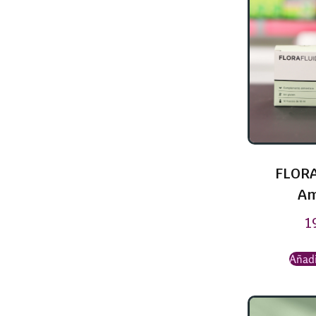
FLORA
Am
1
Añadi