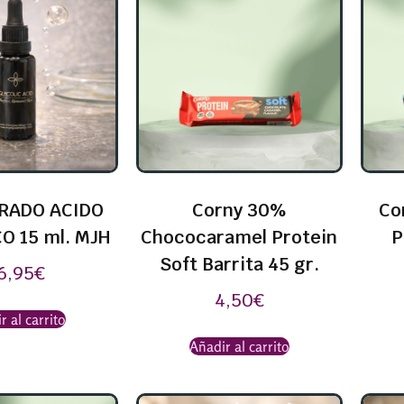
RADO ACIDO
Corny 30%
Co
O 15 ml. MJH
Chococaramel Protein
P
Soft Barrita 45 gr.
6,95
€
4,50
€
r al carrito
Añadir al carrito