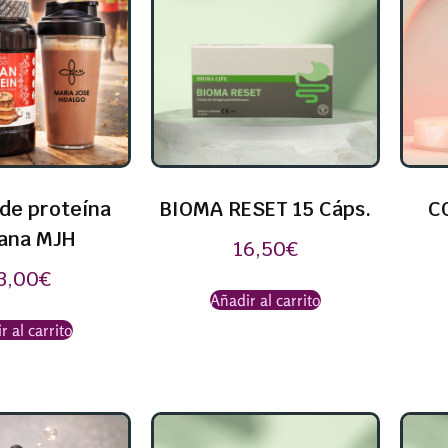
de proteína
BIOMA RESET 15 Cáps.
C
ana MJH
16,50
€
3,00
€
Añadir al carrito
r al carrito