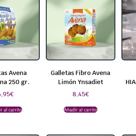
tas Avena
Galletas Fibro Avena
na 250 gr.
Limón Ynsadiet
HIA
6,95
€
8,45
€
r al carrito
Añadir al carrito