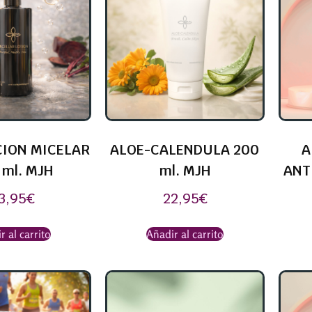
ION MICELAR
ALOE-CALENDULA 200
A
 ml. MJH
ml. MJH
ANT
3,95
€
22,95
€
r al carrito
Añadir al carrito