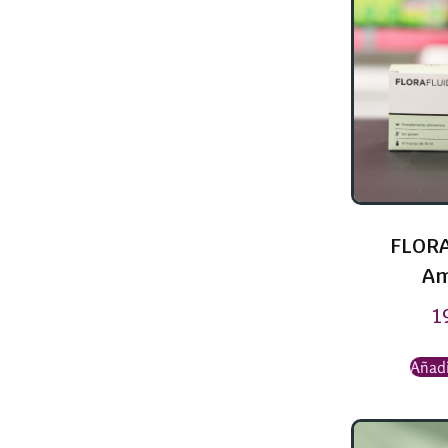
FLORA
Am
1
Añadi