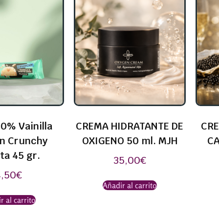
0% Vainilla
CREMA HIDRATANTE DE
CRE
in Crunchy
OXIGENO 50 ml. MJH
CA
ta 45 gr.
35,00
€
4,50
€
Añadir al carrito
r al carrito