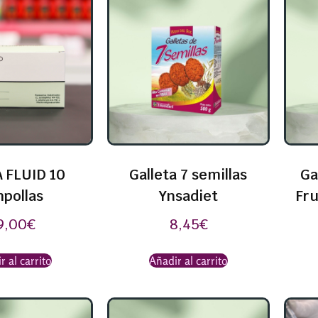
 FLUID 10
Galleta 7 semillas
Ga
pollas
Ynsadiet
Fru
9,00
€
8,45
€
r al carrito
Añadir al carrito