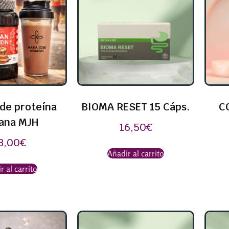
de proteína
BIOMA RESET 15 Cáps.
C
ana MJH
16,50
€
3,00
€
Añadir al carrito
r al carrito