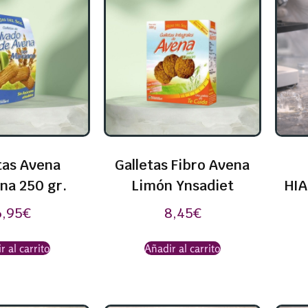
tas Avena
Galletas Fibro Avena
na 250 gr.
Limón Ynsadiet
HIA
6,95
€
8,45
€
r al carrito
Añadir al carrito