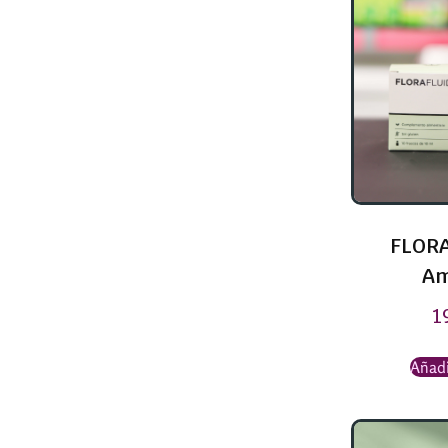
FLORA
Am
1
Añadi