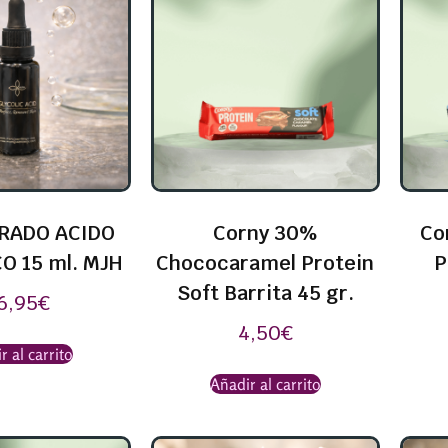
RADO ACIDO
Corny 30%
Co
O 15 ml. MJH
Chococaramel Protein
P
Soft Barrita 45 gr.
6,95
€
4,50
€
r al carrito
Añadir al carrito