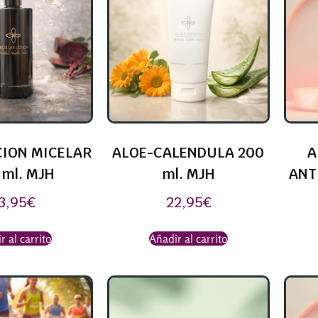
ION MICELAR
ALOE-CALENDULA 200
A
 ml. MJH
ml. MJH
ANT
3,95
€
22,95
€
r al carrito
Añadir al carrito