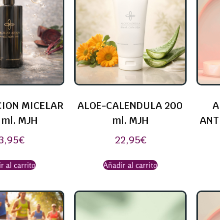
ION MICELAR
ALOE-CALENDULA 200
A
 ml. MJH
ml. MJH
ANT
3,95
€
22,95
€
r al carrito
Añadir al carrito