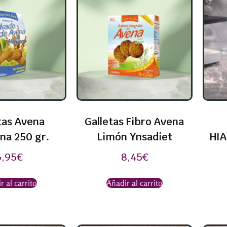
tas Avena
Galletas Fibro Avena
na 250 gr.
Limón Ynsadiet
HIA
6,95
€
8,45
€
r al carrito
Añadir al carrito