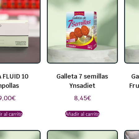
 FLUID 10
Galleta 7 semillas
Ga
pollas
Ynsadiet
Fru
9,00
€
8,45
€
r al carrito
Añadir al carrito